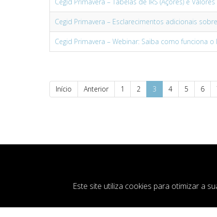
Cegid Primavera – Tabelas de IRS (Açores) e Valore
Cegid Primavera – Esclarecimentos adicionais sobr
Cegid Primavera – Webinar: Saiba como funciona o 
Início
Anterior
1
2
3
4
5
6
Este site utiliza cookies para otimizar a 
Cop