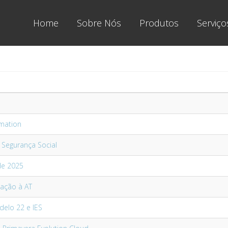
Home
Sobre Nós
Produtos
Serviço
omation
 Segurança Social
 de 2025
cação à AT
elo 22 e IES