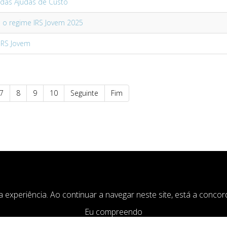
s das Ajudas de Custo
e o regime IRS Jovem 2025
IRS Jovem
7
8
9
10
Seguinte
Fim
COOKIESACCEPT
sua experiência. Ao continuar a navegar neste site, está a conc
Eu compreendo
yright © 2007 - 2026. 2U Business Consulting - All Rights Rese