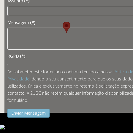
Assunto
(*)
Mensagem
(*)
RGPD
(*)
Ao submeter este formulário confirma ter lido a nossa
Política d
Privacidade
, dando o seu consentimento para que os seus dado
utilizados, única e exclusivamente no retorno à solicitação expre
contacto. A 2UBC não retém qualquer informação disponibilizad
formulário.
Enviar Mensagem