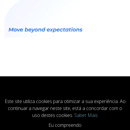
COOKIESACCEPT
Este site utiliza cookies para otimizar a sua experiência. Ao
continuar a navegar neste site, está a concordar com o
uso destes cookies.
Saber Mais
Eu compreendo