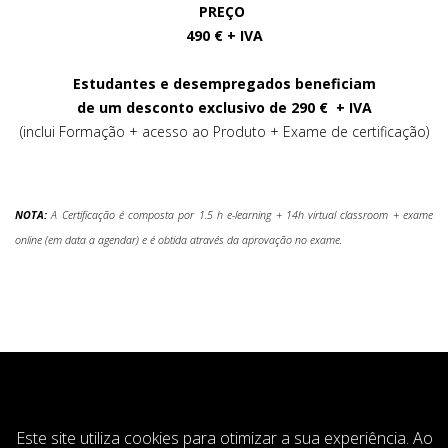
PREÇO
490 € + IVA
Estudantes e desempregados beneficiam
de um desconto exclusivo de 290 € + IVA
(inclui Formação + acesso ao Produto + Exame de certificação)
NOTA:
A Certificação é composta por 1.5 h e-learning + 14h virtual classroom + exame
online (em data a agendar) e é obtida através da aprovação no exame.
COOKIESACCEPT
Este site utiliza cookies para otimizar a sua experiência. Ao